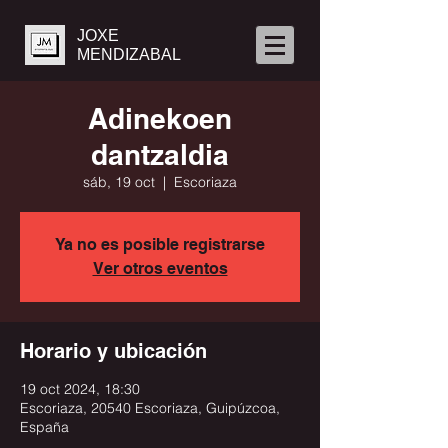
JOXE
MENDIZABAL
Adinekoen
dantzaldia
sáb, 19 oct
  |  
Escoriaza
Ya no es posible registrarse
Ver otros eventos
Horario y ubicación
19 oct 2024, 18:30
Escoriaza, 20540 Escoriaza, Guipúzcoa,
España