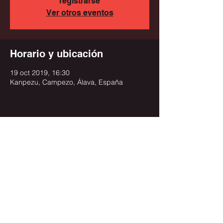
registrarse
Ver otros eventos
Horario y ubicación
19 oct 2019, 16:30
Kanpezu, Campezo, Álava, España
Compartir este evento
info@joxemendizabal.eus
+34 619 738 000