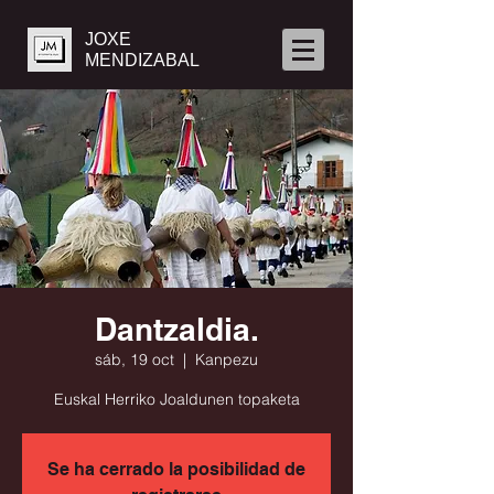
JOXE
MENDIZABAL
Dantzaldia.
sáb, 19 oct
  |  
Kanpezu
Euskal Herriko Joaldunen topaketa
Se ha cerrado la posibilidad de