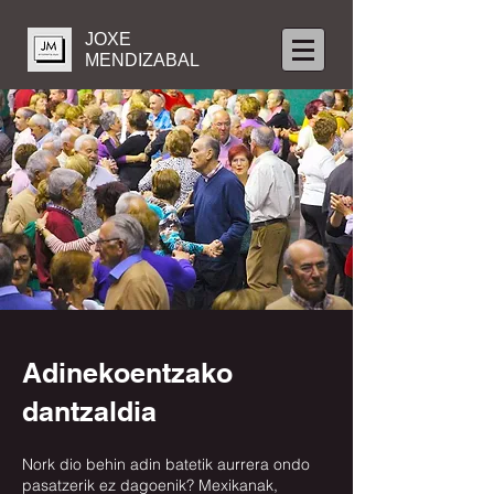
JOXE
MENDIZABAL
Adinekoentzako
dantzaldia
Nork dio behin adin batetik aurrera ondo
pasatzerik ez dagoenik? Mexikanak,