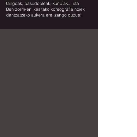
tangoak, pasodobleak, kunbiak... eta
Benidorm-en ikasitako koreografia hoiek
dantzatzeko aukera ere izango duzue!