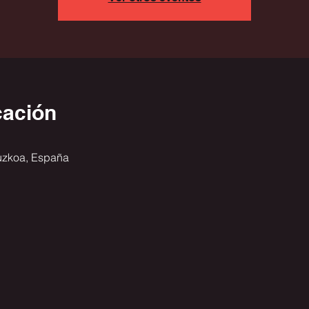
cación
uzkoa, España