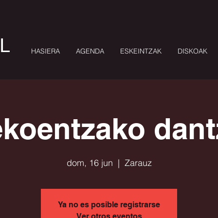
L
HASIERA
AGENDA
ESKEINTZAK
DISKOAK
koentzako dant
dom, 16 jun
  |  
Zarauz
Ya no es posible registrarse
Ver otros eventos