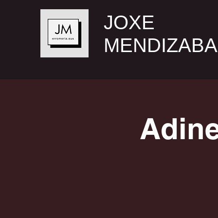
JOXE
MENDIZABA
Adine