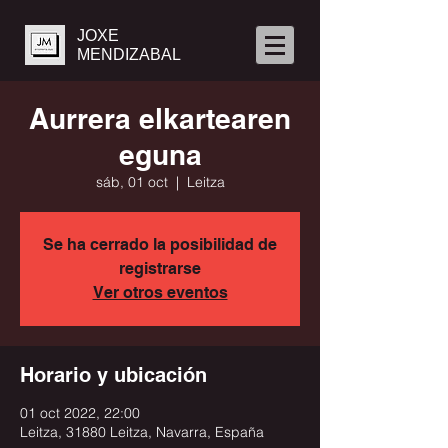
JOXE
MENDIZABAL
Aurrera elkartearen
eguna
sáb, 01 oct
  |  
Leitza
Se ha cerrado la posibilidad de
registrarse
Ver otros eventos
Horario y ubicación
01 oct 2022, 22:00
Leitza, 31880 Leitza, Navarra, España