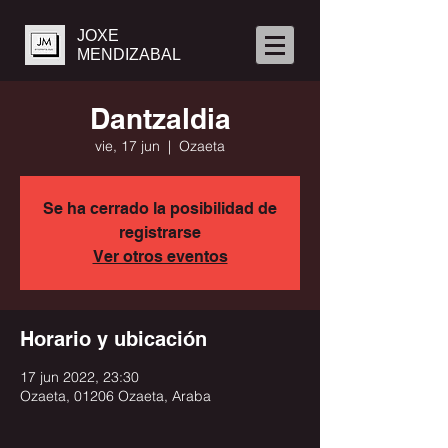
JOXE
MENDIZABAL
Dantzaldia
vie, 17 jun
  |  
Ozaeta
Se ha cerrado la posibilidad de
registrarse
Ver otros eventos
Horario y ubicación
17 jun 2022, 23:30
Ozaeta, 01206 Ozaeta, Araba