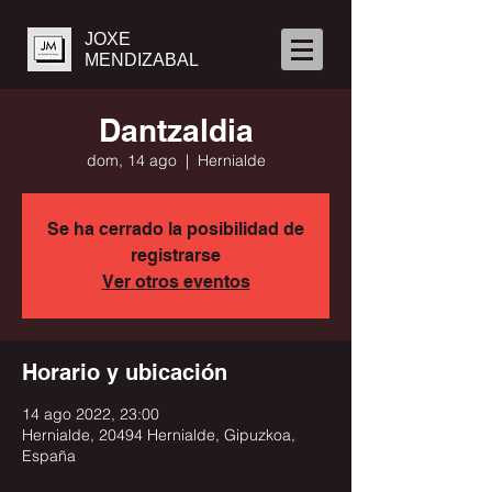
JOXE
MENDIZABAL
Dantzaldia
dom, 14 ago
  |  
Hernialde
Se ha cerrado la posibilidad de
registrarse
Ver otros eventos
Horario y ubicación
14 ago 2022, 23:00
Hernialde, 20494 Hernialde, Gipuzkoa,
España