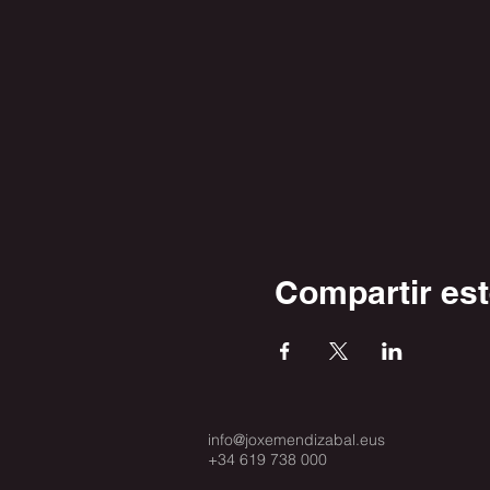
Compartir est
info@joxemendizabal.eus
+34 619 738 000