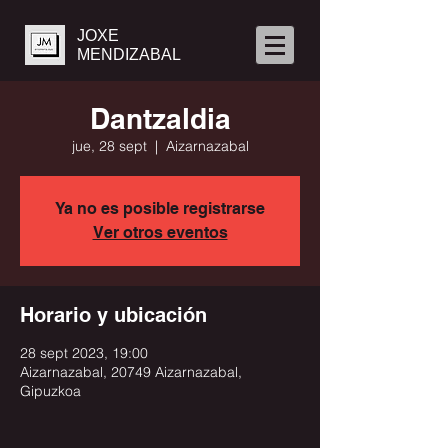
JOXE
MENDIZABAL
Dantzaldia
jue, 28 sept
  |  
Aizarnazabal
Ya no es posible registrarse
Ver otros eventos
Horario y ubicación
28 sept 2023, 19:00
Aizarnazabal, 20749 Aizarnazabal,
Gipuzkoa