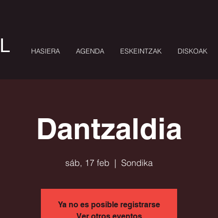
L
HASIERA
AGENDA
ESKEINTZAK
DISKOAK
Dantzaldia
sáb, 17 feb
  |  
Sondika
Ya no es posible registrarse
Ver otros eventos