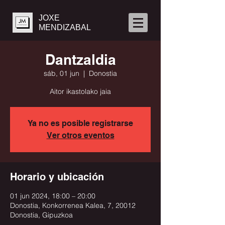
JOXE
MENDIZABAL
Dantzaldia
sáb, 01 jun
  |  
Donostia
Aitor ikastolako jaia
Ya no es posible registrarse
Ver otros eventos
Horario y ubicación
01 jun 2024, 18:00 – 20:00
Donostia, Konkorrenea Kalea, 7, 20012
Donostia, Gipuzkoa