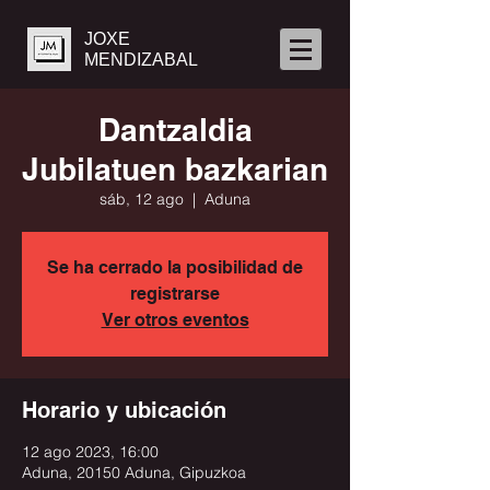
JOXE
MENDIZABAL
Dantzaldia
Jubilatuen bazkarian
sáb, 12 ago
  |  
Aduna
Se ha cerrado la posibilidad de
registrarse
Ver otros eventos
Horario y ubicación
12 ago 2023, 16:00
Aduna, 20150 Aduna, Gipuzkoa