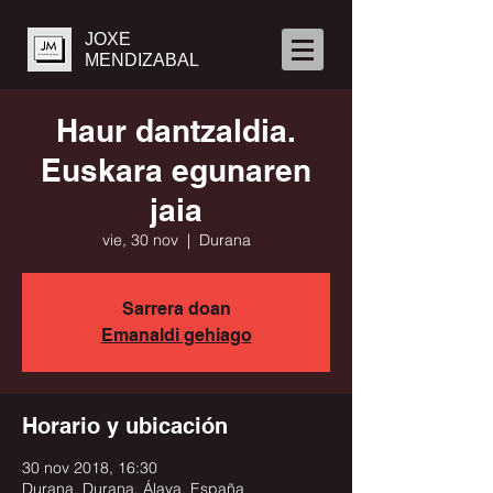
JOXE
MENDIZABAL
Haur dantzaldia.
Euskara egunaren
jaia
vie, 30 nov
  |  
Durana
Sarrera doan
Emanaldi gehiago
Horario y ubicación
30 nov 2018, 16:30
Durana, Durana, Álava, España