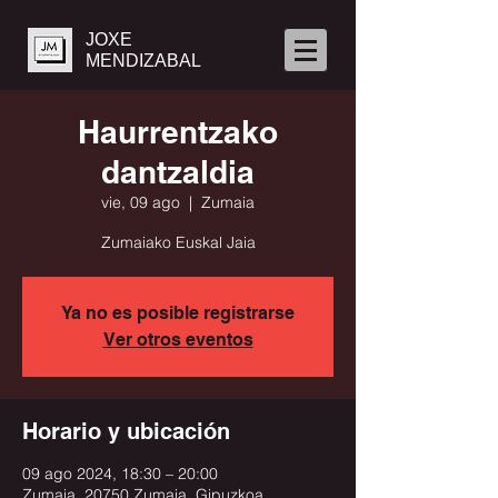
JOXE
MENDIZABAL
Haurrentzako
dantzaldia
vie, 09 ago
  |  
Zumaia
Zumaiako Euskal Jaia
Ya no es posible registrarse
Ver otros eventos
Horario y ubicación
09 ago 2024, 18:30 – 20:00
Zumaia, 20750 Zumaia, Gipuzkoa