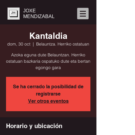
JOXE
MENDIZABAL
Kantaldia
dom, 30 oct
  |  
Belauntza. Herriko ostatuan
Azoka eguna dute Belauntzan. Herriko
ostatuan bazkaria ospatuko dute eta bertan
egongo gara
Se ha cerrado la posibilidad de
registrarse
Ver otros eventos
Horario y ubicación