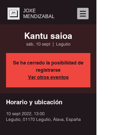
JOXE
MENDIZABAL
Kantu saioa
sáb, 10 sept
  |  
Legutio
Se ha cerrado la posibilidad de
registrarse
Ver otros eventos
Horario y ubicación
10 sept 2022, 13:00
Legutio, 01170 Legutio, Álava, España