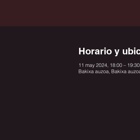
Horario y ubi
11 may 2024, 18:00 – 19:30
Bakixa auzoa, Bakixa auzoa,