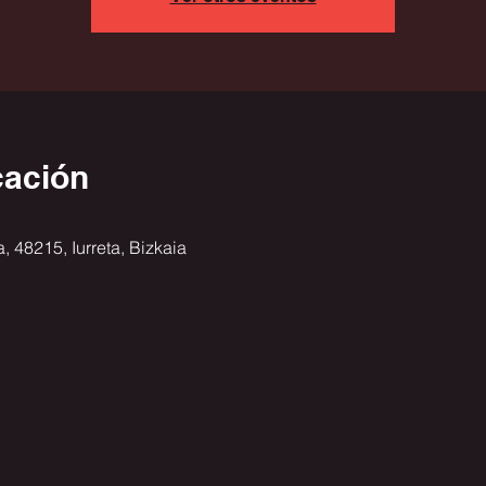
cación
 48215, Iurreta, Bizkaia