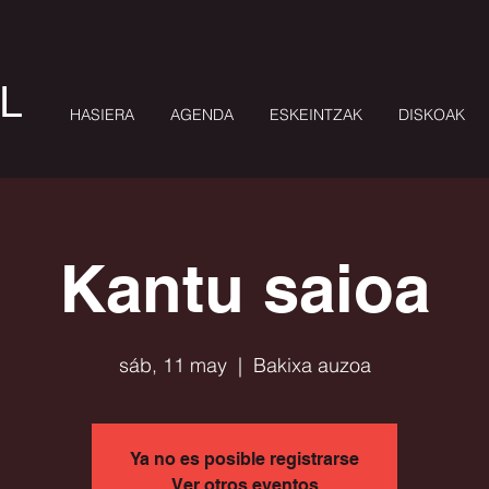
L
HASIERA
AGENDA
ESKEINTZAK
DISKOAK
Kantu saioa
sáb, 11 may
  |  
Bakixa auzoa
Ya no es posible registrarse
Ver otros eventos