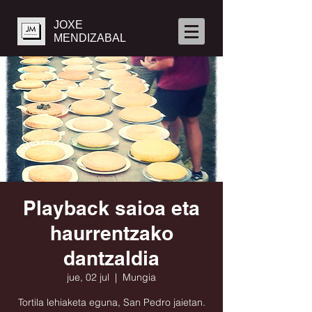
JOXE
MENDIZABAL
Playback saioa eta
haurrentzako
dantzaldia
jue, 02 jul
  |  
Mungia
Tortila lehiaketa eguna, San Pedro jaietan.