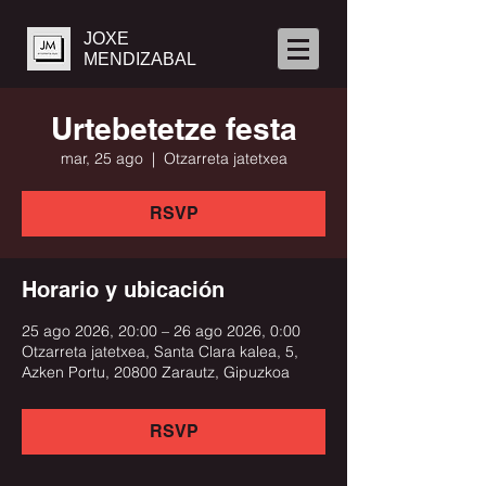
JOXE
MENDIZABAL
Urtebetetze festa
mar, 25 ago
  |  
Otzarreta jatetxea
RSVP
Horario y ubicación
25 ago 2026, 20:00 – 26 ago 2026, 0:00
Otzarreta jatetxea, Santa Clara kalea, 5,
Azken Portu, 20800 Zarautz, Gipuzkoa
RSVP