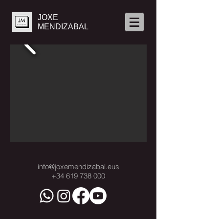
JOXE
MENDIZABAL
info@joxemendizabal.eus
+34 619 738 000