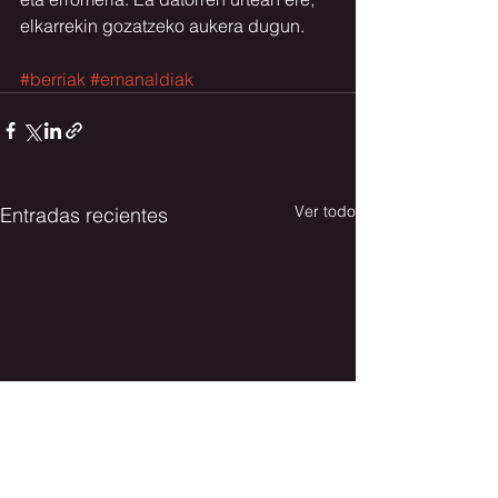
elkarrekin gozatzeko aukera dugun.
#berriak
#emanaldiak
Ver todo
Entradas recientes