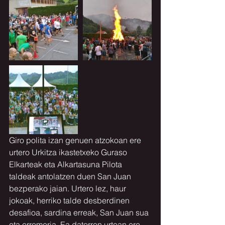
Giro polita izan genuen atzokoan ere 
urtero Urkitza ikastetxeko Guraso 
Elkarteak eta Alkartasuna Pilota 
taldeak antolatzen duen San Juan 
bezperako jaian. Urtero lez, haur 
jokoak, herriko talde desberdinen 
desafioa, sardina erreak, San Juan sua 
eta erromeria. Ea datorren urtean ere, 