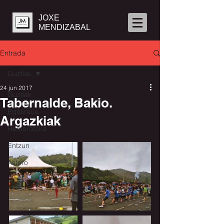
JOXE
MENDIZABAL
Entrada
Guztiak
24 jun 2017
Guztiak
Tabernalde, Bakio.
Egitaraua
Argazkiak
Hemeroteka
Entzun
Astero