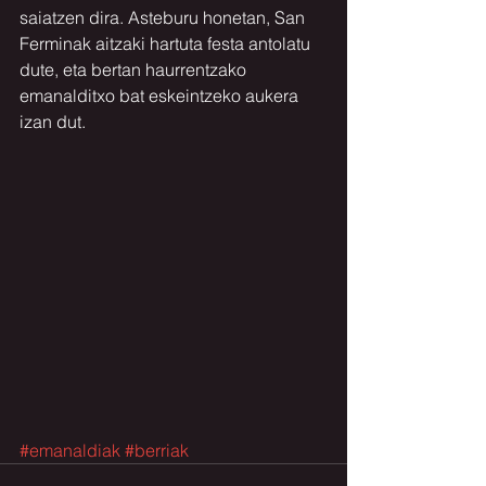
saiatzen dira. Asteburu honetan, San 
Ferminak aitzaki hartuta festa antolatu 
dute, eta bertan haurrentzako 
emanalditxo bat eskeintzeko aukera 
izan dut.
#emanaldiak
#berriak