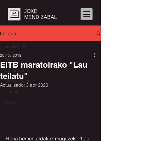
JOXE
MENDIZABAL
Entrada
Guztiak
20 nov 2019
Guztiak
EITB maratoirako "Lau
Egitaraua
teilatu"
Hemeroteka
Actualizado:
3 abr 2020
Entzun
Astero
Hona hemen aldakak mugitzeko "Lau 